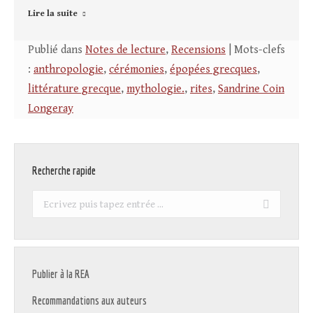
Lire la suite
Publié dans
Notes de lecture
,
Recensions
| Mots-clefs
:
anthropologie
,
cérémonies
,
épopées grecques
,
littérature grecque
,
mythologie.
,
rites
,
Sandrine Coin
Longeray
Recherche rapide
Recherche
:
Publier à la REA
Recommandations aux auteurs