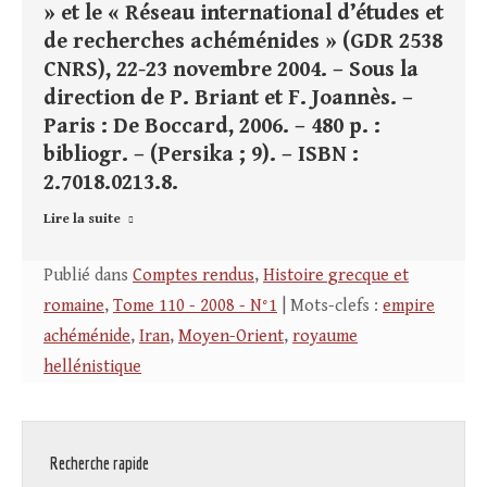
» et le « Réseau international d’études et
de recherches achéménides » (GDR 2538
CNRS), 22-23 novembre 2004. – Sous la
direction de P. Briant et F. Joannès. –
Paris : De Boccard, 2006. – 480 p. :
bibliogr. – (Persika ; 9). – ISBN :
2.7018.0213.8.
Lire la suite
Publié dans
Comptes rendus
,
Histoire grecque et
romaine
,
Tome 110 - 2008 - N°1
| Mots-clefs :
empire
achéménide
,
Iran
,
Moyen-Orient
,
royaume
hellénistique
Recherche rapide