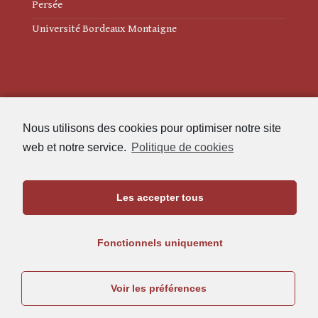
Persée
Université Bordeaux Montaigne
Mentions légales
Nous utilisons des cookies pour optimiser notre site
Politique de cookies (UE)
web et notre service.
Politique de cookies
Revue des Études Anciennes
Les accepter tous
Maison de l'Archéologie
Université Bordeaux Montaigne
Fonctionnels uniquement
33607 Pessac Cedex
05.57.12.45.63
Voir les préférences
rea@u-bordeaux-montaigne.fr