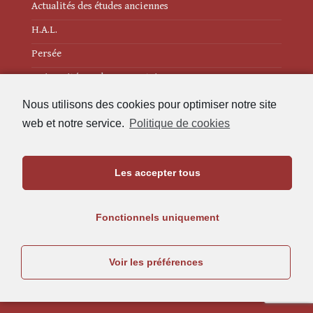
Actualités des études anciennes
H.A.L.
Persée
Université Bordeaux Montaigne
Nous utilisons des cookies pour optimiser notre site
web et notre service.
Politique de cookies
Mentions légales
Les accepter tous
Politique de cookies (UE)
Fonctionnels uniquement
Revue des Études Anciennes
Maison de l'Archéologie
Voir les préférences
Université Bordeaux Montaigne
33607 Pessac Cedex