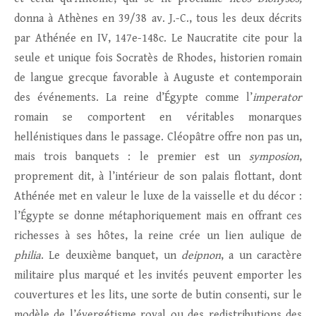
donna à Athènes en 39/38 av. J.-C., tous les deux décrits
par Athénée en IV, 147e-148c. Le Naucratite cite pour la
seule et unique fois Socratès de Rhodes, historien romain
de langue grecque favorable à Auguste et contemporain
des événements. La reine d’Égypte comme l’
imperator
romain se comportent en véritables monarques
hellénistiques dans le passage. Cléopâtre offre non pas un,
mais trois banquets : le premier est un
symposion
,
proprement dit, à l’intérieur de son palais flottant, dont
Athénée met en valeur le luxe de la vaisselle et du décor :
l’Égypte se donne métaphoriquement mais en offrant ces
richesses à ses hôtes, la reine crée un lien aulique de
philia
. Le deuxième banquet, un
deipnon
, a un caractère
militaire plus marqué et les invités peuvent emporter les
couvertures et les lits, une sorte de butin consenti, sur le
modèle de l’évergétisme royal ou des redistributions des