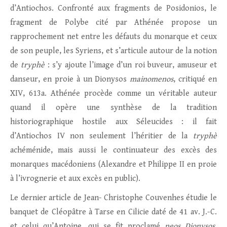
d’Antiochos. Confronté aux fragments de Posidonios, le
fragment de Polybe cité par Athénée propose un
rapprochement net entre les défauts du monarque et ceux
de son peuple, les Syriens, et s’articule autour de la notion
de
tryphè
: s’y ajoute l’image d’un roi buveur, amuseur et
danseur, en proie à un Dionysos
mainomenos
, critiqué en
XIV, 613a. Athénée procède comme un véritable auteur
quand il opère une synthèse de la tradition
historiographique hostile aux Séleucides : il fait
d’Antiochos IV non seulement l’héritier de la
tryphè
achéménide, mais aussi le continuateur des excès des
monarques macédoniens (Alexandre et Philippe II en proie
à l’ivrognerie et aux excès en public).
Le dernier article de Jean- Christophe Couvenhes étudie le
banquet de Cléopâtre à Tarse en Cilicie daté de 41 av. J.-C.
et celui qu’Antoine, qui se fit proclamé
neos Dionysos,