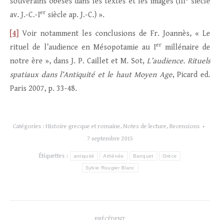
souverains obèses dans les textes et les images (III
siècle
er
av. J.-C.-I
siècle ap. J.-C.) ».
[4]
Voir notamment les conclusions de Fr. Joannès, « Le
er
rituel de l’audience en Mésopotamie au I
millénaire de
notre ère », dans J. P. Caillet et M. Sot,
L’audience. Rituels
spatiaux dans l’Antiquité et le haut Moyen Age
, Picard ed.
Paris 2007, p. 33-48.
Catégories :
Histoire grecque et romaine
,
Notes de lecture
,
Recensions
7 septembre 2015
Étiquettes :
antiquité
Athénée
Banquet
Grèce
Sylvie Rougier Blanc
Navigation
PRÉCÉDENT