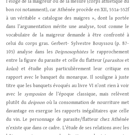
l’éloge de la maigreur ou de la mesure (corps athlétique du
bon roi notamment), car Athénée procède en XII, 551a-552f
à un véritable « catalogue des maigres », dont la portée
dans l’argumentation mérite une analyse, tout comme le
vocabulaire de la maigreur demande à être confronté à
celui du corps gras. Gerbert- Sylvestre Bouyssou (p. 87-
105) analyse dans les
Deipnosophistes
le rapprochement
entre la figure du parasite et celle du flatteur (
parasitos
et
kolax
) et étudie plus particulièrement leur critique en
rapport avec le banquet du monarque. Il souligne à juste
titre que les banquets évoqués au livre VI n’ont rien à voir
avec le
symposion
de l’époque classique, mais relèvent
plutôt du
deipnon
où la consommation de nourriture met
davantage en exergue les rapports inégalitaires que celle
du vin. Le personnage de parasite/flatteur chez Athénée
n’existe que dans ce cadre. L’étude de ses relations avec les