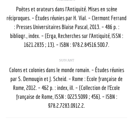
article
Poètes et orateurs dans l’Antiquité. Mises en scène
réciproques. – Études réunies par H. Vial. – Clermont Ferrand
: Presses Universitaires Blaise Pascal, 2013. – 486 p. :
Article
précédent
bibliogr., index. – (Erga, Recherches sur l’Antiquité, ISSN :
:
1621.2835 ; 13). – ISBN : 978.2.84516.500.7.
SUIVANT
Colons et colonies dans le monde romain. – Études réunies
par S. Demougin et J. Scheid. – Rome : Ecole française de
Rome, 2012. – 462 p. : index, ill. – (Collection de l’Ecole
Article
suivant
française de Rome, ISSN : 0223.5099 ; 456). – ISBN :
:
978.2.7283.0912.2.