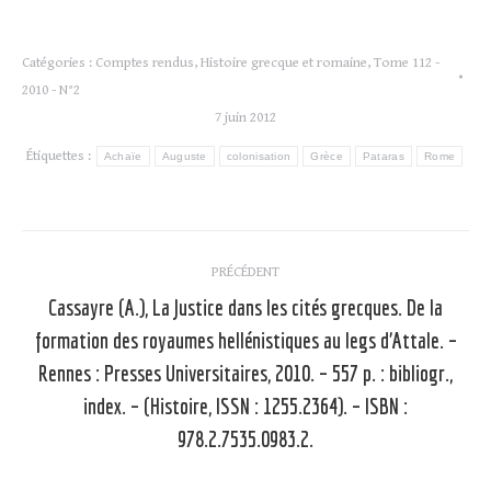
Catégories :
Comptes rendus
,
Histoire grecque et romaine
,
Tome 112 -
2010 - N°2
7 juin 2012
Étiquettes :
Achaïe
Auguste
colonisation
Grèce
Pataras
Rome
Navigation
PRÉCÉDENT
article
Cassayre (A.), La Justice dans les cités grecques. De la
formation des royaumes hellénistiques au legs d’Attale. –
Rennes : Presses Universitaires, 2010. – 557 p. : bibliogr.,
Article
précédent
index. – (Histoire, ISSN : 1255.2364). – ISBN :
:
978.2.7535.0983.2.