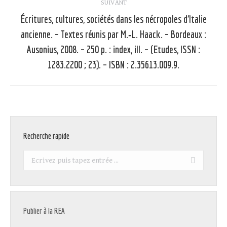
SUIVANT
Écritures, cultures, sociétés dans les nécropoles d’Italie
ancienne. – Textes réunis par M.‑L. Haack. – Bordeaux :
Article
Ausonius, 2008. – 250 p. : index, ill. – (Etudes, ISSN :
suivant
1283.2200 ; 23). – ISBN : 2.35613.009.9.
:
Recherche rapide
Recherche
:
Publier à la REA