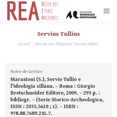
Servius Tullius
Vous êtes ici :
Accueil
Articles avec l’étiquette "Servius Tullius"
Notes-de-Lecture
Marastoni (S.), Servio Tullio e
l’ideologia sillana. – Roma : Giorgio
Bretschneider Editore, 2009. – 293 p. :
bibliogr. – (Serie Storico-Archeologica,
ISSN : 2035.5610 ; 1). – ISBN :
978.88.7689.241.7.