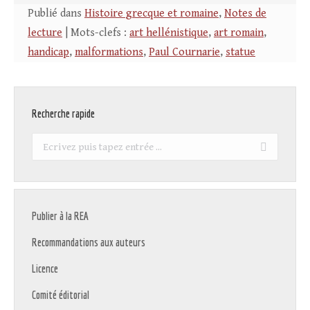
Publié dans
Histoire grecque et romaine
,
Notes de
lecture
| Mots-clefs :
art hellénistique
,
art romain
,
handicap
,
malformations
,
Paul Cournarie
,
statue
Recherche rapide
Recherche
:
Publier à la REA
Recommandations aux auteurs
Licence
Comité éditorial