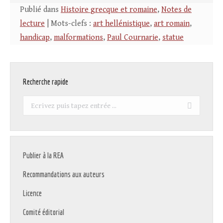
Publié dans
Histoire grecque et romaine
,
Notes de
lecture
| Mots-clefs :
art hellénistique
,
art romain
,
handicap
,
malformations
,
Paul Cournarie
,
statue
Recherche rapide
Recherche
:
Publier à la REA
Recommandations aux auteurs
Licence
Comité éditorial