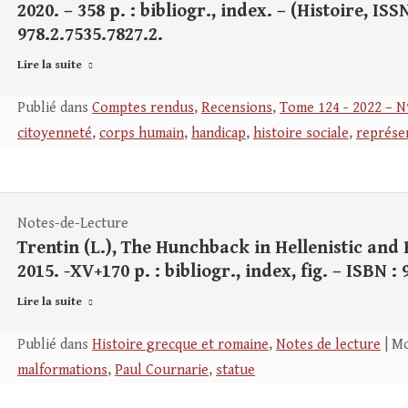
2020. – 358 p. : bibliogr., index. – (Histoire, ISS
978.2.7535.7827.2.
Lire la suite
Publié dans
Comptes rendus
,
Recensions
,
Tome 124 - 2022 – N
citoyenneté
,
corps humain
,
handicap
,
histoire sociale
,
représen
Notes-de-Lecture
Trentin (L.), The Hunchback in Hellenistic and
2015. -XV+170 p. : bibliogr., index, fig. – ISBN :
Lire la suite
Publié dans
Histoire grecque et romaine
,
Notes de lecture
| Mo
malformations
,
Paul Cournarie
,
statue