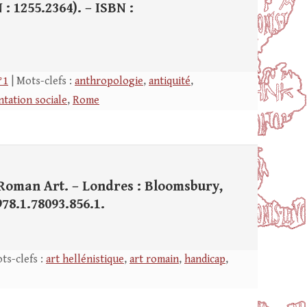
N : 1255.2364). – ISBN :
°1
| Mots-clefs :
anthropologie
,
antiquité
,
tation sociale
,
Rome
 Roman Art. – Londres : Bloomsbury,
 978.1.78093.856.1.
ts-clefs :
art hellénistique
,
art romain
,
handicap
,