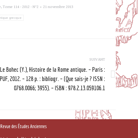
e
,
Tome 114 - 2012 - N°2
21 novembre 2013
étique grecque
SUIVANT
Le Bohec (Y.), Histoire de la Rome antique. – Paris :
PUF, 2012. – 128 p. : bibliogr. – (Que sais-je ? ISSN :
Article
suivant
0768.0066; 3955). – ISBN : 978.2.13.059106.1
Revue des Études Anciennes