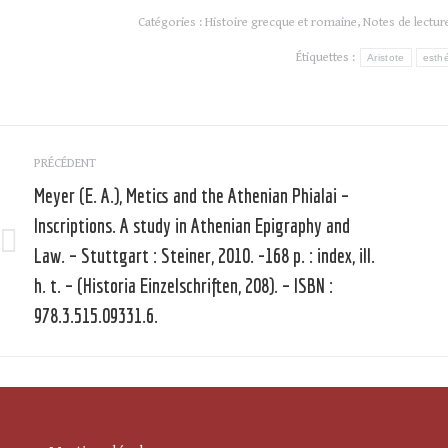
Catégories :
Histoire grecque et romaine
,
Notes de lectur
Étiquettes :
Aristote
esth
Navigation
PRÉCÉDENT
article
Meyer (E. A.), Metics and the Athenian Phialai –
Inscriptions. A study in Athenian Epigraphy and
Law. – Stuttgart : Steiner, 2010. -168 p. : index, ill.
Article
précédent
h. t. – (Historia Einzelschriften, 208). – ISBN :
:
:
978.3.515.09331.6.