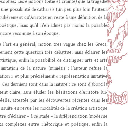
sophes. Les émotions (pitié et crainte) que la tragédie
 une possibilité de catharsis (un peu plus loin l’auteur
ulièrement qu’Aristote en reste à une définition de la
oétique, mais qu’il n’en admet pas moins la possible
 encore reconnue à son époque.
 l’art en général, notion très vague chez les Grecs,
ement cette question très débattue, mais éclairer les
tistique, enfin la possibilité de distinguer arts et arts
imitation de la nature (mimêsis : l’auteur refuse la
tation » et plus précisément « représentation imitative
n. Ces derniers sont dans la nature : ce sont d’abord la
nt claire, sans éluder les hésitations d’Aristote lui-
lle, attestée par les découvertes récentes dans les
suite en revue les modalités de la création artistique
tre d’éclairer – à ce stade – la différenciation (moderne
rts complexes entre rhétorique et poétique, enfin la