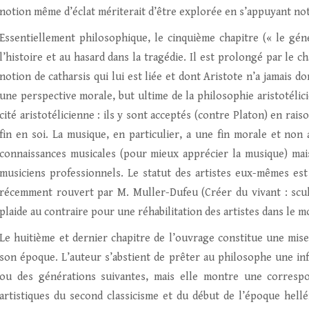
notion même d’éclat mériterait d’être explorée en s’appuyant no
Essentiellement philosophique, le cinquième chapitre (« le géné
l’histoire et au hasard dans la tragédie. Il est prolongé par le c
notion de catharsis qui lui est liée et dont Aristote n’a jamais d
une perspective morale, but ultime de la philosophie aristotélici
cité aristotélicienne : ils y sont acceptés (contre Platon) en ra
fin en soi. La musique, en particulier, a une fin morale et non 
connaissances musicales (pour mieux apprécier la musique) mais
musiciens professionnels. Le statut des artistes eux-mêmes est
récemment rouvert par M. Muller-Dufeu (Créer du vivant : sculp
plaide au contraire pour une réhabilitation des artistes dans le 
Le huitième et dernier chapitre de l’ouvrage constitue une mise
son époque. L’auteur s’abstient de prêter au philosophe une inf
ou des générations suivantes, mais elle montre une corresp
artistiques du second classicisme et du début de l’époque hellén