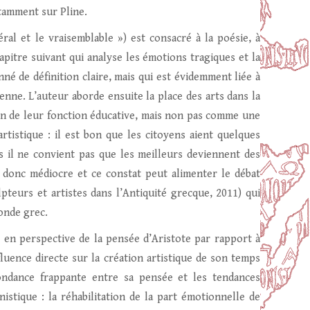
tamment sur Pline.
ral et le vraisemblable ») est consacré à la poésie, à
hapitre suivant qui analyse les émotions tragiques et la
onné de définition claire, mais qui est évidemment liée à
enne. L’auteur aborde ensuite la place des arts dans la
ison de leur fonction éducative, mais non pas comme une
artistique : il est bon que les citoyens aient quelques
 il ne convient pas que les meilleurs deviennent des
 donc médiocre et ce constat peut alimenter le débat
teurs et artistes dans l’Antiquité grecque, 2011) qui
monde grec.
 en perspective de la pensée d’Aristote par rapport à
luence directe sur la création artistique de son temps
ondance frappante entre sa pensée et les tendances
istique : la réhabilitation de la part émotionnelle de