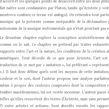
d’accord et les quelques points de désaccord entre les deux philo
fait naître sont condamnées par Platon, tandis qu’Aristote y voit
montrera combien ce terme est ambigu). On retiendra tout partic
musique qui la présente comme inséparable de la déclamation p
autonomie de la musique instrumentale qui n’était pourtant pas
Le deuxième chapitre explore la conception aristotélicienne de
comme on le sait. Ce chapitre ne prétend pas traiter exhaustiv
rapports entre l’art et la nature, les conditions de la création ar
mimétiques. Tout découle de ce que pour Aristote, l’art est 
traduction de ce mot par « imitation », lui préférant « représen
».). Il faut donc définir quels sont les moyens de cette imitatio
couleur et le son, dont l’auteur propose une analyse parfaiteme
même à propos des couleurs composées dont la composition rée
tombes macédoniennes, lui est restée inconnue. L’auteur passe en
telles qu’elles ressortent des textes d’Aristote, mais sans permet
?) entre artistes et artisans. Sont abordés ensuite les rappo