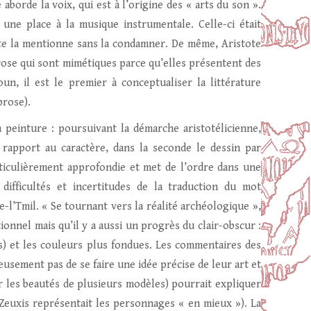
aborde la voix, qui est à l’origine des « arts du son ».
 une place à la musique instrumentale. Celle-ci était
te la mentionne sans la condamner. De même, Aristote
rose qui sont mimétiques parce qu’elles présentent des
n, il est le premier à conceptualiser la littérature
prose).
a peinture : poursuivant la démarche aristotélicienne,
r rapport au caractère, dans la seconde le dessin par
rticulièrement approfondie et met de l’ordre dans une
difficultés et incertitudes de la traduction du mot
e-l’Tmil. « Se tournant vers la réalité archéologique »,
tionnel mais qu’il y a aussi un progrès du clair-obscur :
) et les couleurs plus fondues. Les commentaires des
ement pas de se faire une idée précise de leur art et
er les beautés de plusieurs modèles) pourrait expliquer
Zeuxis représentait les personnages « en mieux »). La