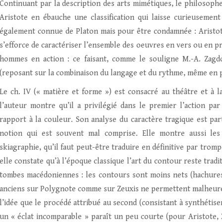
Continuant par la description des arts mimétiques, le philosophe 
Aristote en ébauche une classification qui laisse curieusement
également connue de Platon mais pour être condamnée : Aristo
s’efforce de caractériser l’ensemble des oeuvres en vers ou en p
hommes en action : ce faisant, comme le souligne M.-A. Zagdou
(reposant sur la combinaison du langage et du rythme, même en 
Le ch. IV (« matière et forme ») est consacré au théâtre et à l
l’auteur montre qu’il a privilégié dans le premier l’action pa
rapport à la couleur. Son analyse du caractère tragique est pa
notion qui est souvent mal comprise. Elle montre aussi les 
skiagraphie, qu’il faut peut-être traduire en définitive par tromp
elle constate qu’à l’époque classique l’art du contour reste tradi
tombes macédoniennes : les contours sont moins nets (hachures
anciens sur Polygnote comme sur Zeuxis ne permettent malheureus
l’idée que le procédé attribué au second (consistant à synthétis
un « éclat incomparable » paraît un peu courte (pour Aristote, 