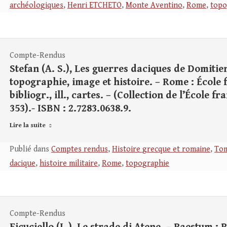
archéologiques
,
Henri ETCHETO
,
Monte Aventino
,
Rome
,
topo
Compte-Rendus
Stefan (A. S.), Les guerres daciques de Domitien
topographie, image et histoire. – Rome : École f
bibliogr., ill., cartes. – (Collection de l’École 
353).- ISBN : 2.7283.0638.9.
Lire la suite
Publié dans
Comptes rendus
,
Histoire grecque et romaine
,
Tom
dacique
,
histoire militaire
,
Rome
,
topographie
Compte-Rendus