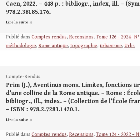
Caen, 2022. – 448 p. : bibliogr., index, ill. – (Sy
978.2.38185.176.
Lire la suite
Publié dans
Comptes rendus
,
Recensions
,
Tome 126 - 2024- N°
méthodologie
,
Rome antique
,
topographie
,
urbanisme
,
Urbs
Compte-Rendus
Prim (J.), Aventinus mons. Limites, fonctions u
d’une colline de la Rome antique. – Rome : École
bibliogr., ill., index. – (Collection de l’École f
– ISBN : 978.2.7283.1420.1.
Lire la suite
Publié dans
Comptes rendus
,
Recensions
,
Tome 124 - 2022 – N