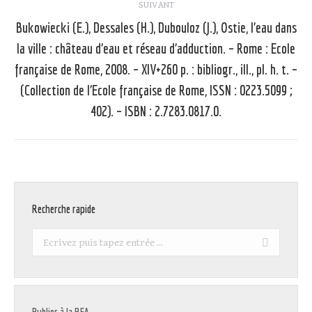
SUIVANT
Bukowiecki (E.), Dessales (H.), Dubouloz (J.), Ostie, l’eau dans
la ville : château d’eau et réseau d’adduction. – Rome : Ecole
française de Rome, 2008. – XIV+260 p. : bibliogr., ill., pl. h. t. –
Article
suivant
(Collection de l’Ecole française de Rome, ISSN : 0223.5099 ;
:
402). – ISBN : 2.7283.0817.0.
Recherche rapide
Recherche
: