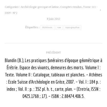
Catégories :
Archéologie grecque et latine
,
Comptes rendus
,
Tome 111 -
2009 - N°2
8 juin 2012
Étiquettes :
Athènes.
rue
topographie
Navigation
PRÉCÉDENT
article
Blandin (B.), Les pratiques funéraires d’époque géométrique à
Érétrie. Espace des vivants, demeures des morts. Volume I :
Texte. Volume II : Catalogue, tableaux et planches. – Athènes
Article
: Ecole Suisse d’Archéologie en Grèce, 2007. – Vol. I : 184 p. :
précédent
index ; Vol. II : p. : 352 pl. h. t., carte, plan. – (Eretria, ISSN :
:
0425.1768 ; 17). – ISBN : 2.88474.406.5.