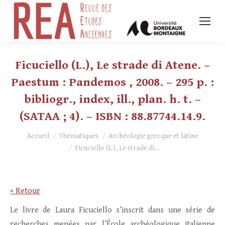
Ficuciello (L.), Le strade di Atene. –
Paestum : Pandemos , 2008. – 295 p. :
bibliogr., index, ill., plan. h. t. –
(SATAA ; 4). – ISBN : 88.87744.14.9.
Vous êtes ici :
Accueil
Thématiques
Archéologie grecque et latine
Ficuciello (L.), Le strade di…
< Retour
Le livre de Laura Ficuciello s’inscrit dans une série de
recherches menées par l’École archéologique italienne