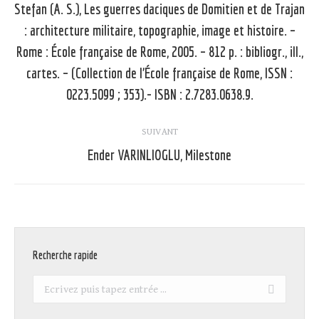
article
Stefan (A. S.), Les guerres daciques de Domitien et de Trajan
: architecture militaire, topographie, image et histoire. –
Rome : École française de Rome, 2005. – 812 p. : bibliogr., ill.,
Article
précédent
cartes. – (Collection de l’École française de Rome, ISSN :
:
0223.5099 ; 353).- ISBN : 2.7283.0638.9.
SUIVANT
Ender VARINLIOGLU, Milestone
Article
suivant
:
Recherche rapide
Recherche
: