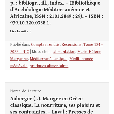
p. : bibliogr., ill., index. – (Bibliothèque
d’Archéologie Méditerranéenne et
Africaine, ISSN : 2101.2849 ; 29). – ISBN :
979.10.320.0338.1.
Lire la suite
Publié dans
Comptes rendus
,
Recensions
,
Tome 124 -
2022 – N°2
| Mots-clefs :
alimentation
,
Marie-Hélène
Marganne
,
Méditerranée antique
,
Méditerranée
médiévale
,
pratiques alimentaires
Notes-de-Lecture
Auberger (J.), Manger en Grèce
classique. La nourriture, ses plaisirs et
ses contraintes. – Laval : Presses de