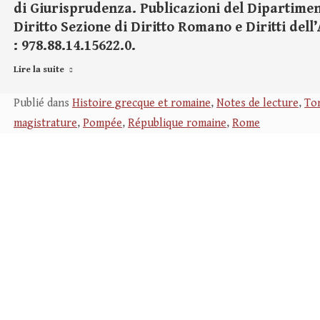
di Giurisprudenza. Publicazioni del Dipartiment
Diritto Sezione di Diritto Romano e Diritti dell’
: 978.88.14.15622.0.
Lire la suite
Publié dans
Histoire grecque et romaine
,
Notes de lecture
,
Tom
magistrature
,
Pompée
,
République romaine
,
Rome