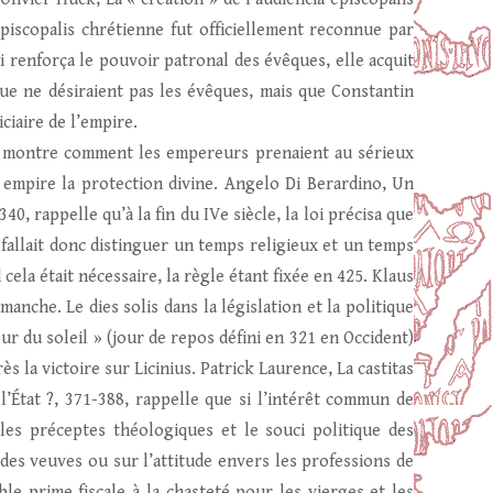
episcopalis chrétienne fut officiellement reconnue par
ui renforça le pouvoir patronal des évêques, elle acquit
que ne désiraient pas les évêques, mais que Constantin
ciaire de l’empire.
 » montre comment les empereurs prenaient au sérieux
r empire la protection divine. Angelo Di Berardino, Un
0, rappelle qu’à la fin du IVe siècle, la loi précisa que
 fallait donc distinguer un temps religieux et un temps
cela était nécessaire, la règle étant fixée en 425. Klaus
manche. Le dies solis dans la législation et la politique
ur du soleil » (jour de repos défini en 321 en Occident)
ès la victoire sur Licinius. Patrick Laurence, La castitas
l’État ?, 371-388, rappelle que si l’intérêt commun de
, les préceptes théologiques et le souci politique des
 des veuves ou sur l’attitude envers les professions de
ble prime fiscale à la chasteté pour les vierges et les