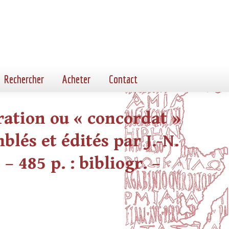
Rechercher
Acheter
Contact
gration ou « concordat »
lés et édités par J.-N.
– 485 p. : bibliogr. –