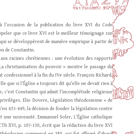
 l’occasion de la publication du livre XVI du Code
ppeler que ce livre XVI est le meilleur témoignage sur
ns qui se développèrent de manière empirique à partir de
ion de Constantin.
aux racines chrétiennes : une évolution des rapports
« La christianisation du pouvoir » montre le passage du
confessionnel à la fin du IVe siècle. François Richard,
e que si l’Église a toujours dit qu’elle ne devait rien à
e, c’est Constantin qui admit l’incomplétude religieuse
privilèges. Elio Dovere, Législation théodosienne « de
u’en 435-449, la décision de fonder la législation contre
ait une nouveauté. Emmanuel Soler, L’Église catholique
CTh XVI, p. 107‑130, écrit que la rédaction du livre XVI
 théodosien commencé en 380, qui fut affirmé d’abord