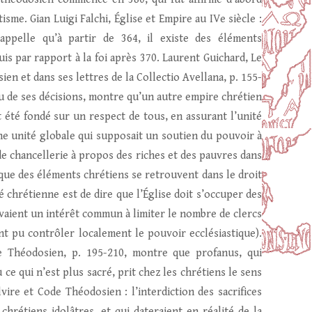
sme. Gian Luigi Falchi, Église et Empire au IVe siècle :
rappelle qu’à partir de 364, il existe des éléments
puis par rapport à la foi après 370. Laurent Guichard, Le
ien et dans ses lettres de la Collectio Avellana, p. 155-
nu de ses décisions, montre qu’un autre empire chrétien
t été fondé sur un respect de tous, en assurant l’unité
 unité globale qui supposait un soutien du pouvoir à
de chancellerie à propos des riches et des pauvres dans
que des éléments chrétiens se retrouvent dans le droit
 chrétienne est de dire que l’Église doit s’occuper des
e avaient un intérêt commun à limiter le nombre de clercs
ent pu contrôler localement le pouvoir ecclésiastique).
de Théodosien, p. 195-210, montre que profanus, qui
 ce qui n’est plus sacré, prit chez les chrétiens le sens
vire et Code Théodosien : l’interdiction des sacrifices
chrétiens idolâtres, et qui dateraient en réalité de la