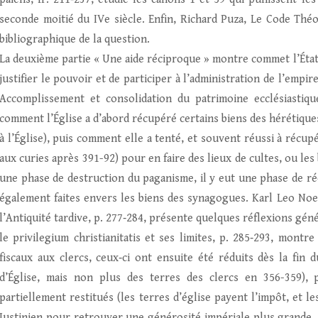
seconde moitié du IVe siècle. Enfin, Richard Puza, Le Code Théod
bibliographique de la question.
La deuxième partie « Une aide réciproque » montre commet l’État
justifier le pouvoir et de participer à l’administration de l’empi
Accomplissement et consolidation du patrimoine ecclésiastiq
comment l’Église a d’abord récupéré certains biens des hérétiques 
à l’Église), puis comment elle a tenté, et souvent réussi à récupé
aux curies après 391-92) pour en faire des lieux de cultes, ou les b
une phase de destruction du paganisme, il y eut une phase de réc
également faites envers les biens des synagogues. Karl Leo Noet
l’Antiquité tardive, p. 277‑284, présente quelques réflexions généra
le privilegium christianitatis et ses limites, p. 285‑293, mont
fiscaux aux clercs, ceux‑ci ont ensuite été réduits dès la fin 
d’Église, mais non plus des terres des clercs en 356-359), 
partiellement restitués (les terres d’église payent l’impôt, et les
Justinien pour retrouver une générosité impériale plus grande. O