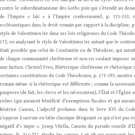
contre le subordinatianisme des Goths puis qui s’étendit au donati
de l’Empire « laïc » à l’Empire confessionnel, p. 131‑153, 
ecclésiastiques dans le droit romain par rapport à la discipline, 
style de Valentinien Ier dans ses lois religieuses du Code Théodos
172, en analysant le style de Valentinien Ier autant que le conte
était possible que celui de Constantin ou de Théodose, qui aurai
de chaque communauté chrétienne et non en voulant imposer une
une faction. Christel Freu, Rhétorique chrétienne et rhétorique 
certaines constitutions du Code Théodosien, p. 173-193, montre 
romain même si la rhétorique est différente ; comme la nouveauté
pauperes (de fait, les clercs et les nécessiteux), l’État et l’Églis
riches (qui auraient bénéficié d’exemptions fiscales et qui aurai
Béatrice Caseau, L’adjectif profanus dans le livre XVI du Co
s’oppose à sacrum en latin classique désignant ce qui n’est pas ou
négatif d’« impie ». Josep Vilella, Canons du pseudo-concile d’El
païens, fr. 211‑237, étudie les canons 1 et 59 qui punissent les 