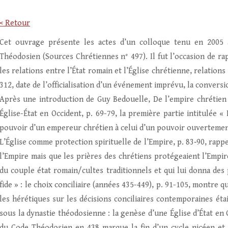
< Retour
Cet ouvrage présente les actes d’un colloque tenu en 2005 à
Théodosien (Sources Chrétiennes n° 497). Il fut l’occasion de ra
les relations entre l’État romain et l’Église chrétienne, relatio
312, date de l’officialisation d’un événement imprévu, la convers
Après une introduction de Guy Bedouelle, De l’empire chrétien 
Église-État en Occident, p. 69-79, la première partie intitulée 
pouvoir d’un empereur chrétien à celui d’un pouvoir ouvertement 
L’Église comme protection spirituelle de l’Empire, p. 83‑90, rappell
l’Empire mais que les prières des chrétiens protégeaient l’Empir
du couple état romain/cultes traditionnels et qui lui donna des 
fide » : le choix conciliaire (années 435-449), p. 91-105, montre q
les hérétiques sur les décisions conciliaires contemporaines ét
sous la dynastie théodosienne : la genèse d’une Église d’État en 
du Code Théodosien en 438 marque la fin d’un cycle nicéen et