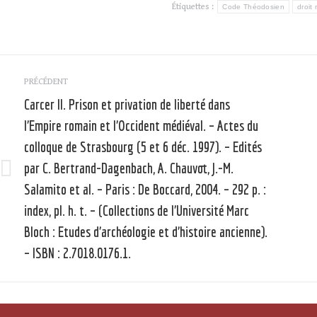
Étiquettes :
Code Théodosien
droit
Navigation
PRÉCÉDENT
article
Carcer II. Prison et privation de liberté dans
l’Empire romain et l’Occident médiéval. – Actes du
colloque de Strasbourg (5 et 6 déc. 1997). – Edités
par C. Bertrand-Dagenbach, A. Chauvot, J.-M.
Article
Salamito et al. – Paris : De Boccard, 2004. – 292 p. :
précédent
index, pl. h. t. – (Collections de l’Université Marc
:
:
Bloch : Etudes d’archéologie et d’histoire ancienne).
– ISBN : 2.7018.0176.1.