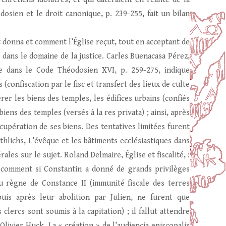
osien et le droit canonique, p. 239-255, fait un bilan
 donna et comment l’Église reçut, tout en acceptant de
re dans le domaine de la justice. Carles Buenacasa Pérez,
ue dans le Code Théodosien XVI, p. 259-275, indique
(confiscation par le fisc et transfert des lieux de culte
rer les biens des temples, les édifices urbains (confiés
iens des temples (versés à la res privata) ; ainsi, après
upération de ses biens. Des tentatives limitées furent
hlichs, L’évêque et les bâtiments ecclésiastiques dans
les sur le sujet. Roland Delmaire, Église et fiscalité, :
re comment si Constantin a donné de grands privilèges
du règne de Constance II (immunité fiscale des terres
puis après leur abolition par Julien, ne furent que
 clercs sont soumis à la capitation) ; il fallut attendre
livier Huck, La « création » de l’audiencia episcopalis