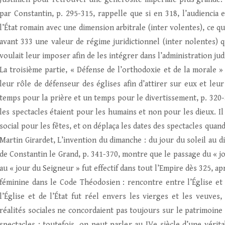
par Constantin, p. 295-315, rappelle que si en 318, l’audiencia 
l’État romain avec une dimension arbitrale (inter volentes), ce q
avant 333 une valeur de régime juridictionnel (inter nolentes) 
voulait leur imposer afin de les intégrer dans l’administration judi
La troisième partie, « Défense de l’orthodoxie et de la morale
leur rôle de défenseur des églises afin d’attirer sur eux et leu
temps pour la prière et un temps pour le divertissement, p. 320-34
les spectacles étaient pour les humains et non pour les dieux. Il
social pour les fêtes, et on déplaça les dates des spectacles quand 
Martin Girardet, L’invention du dimanche : du jour du soleil au di
de Constantin le Grand, p. 341-370, montre que le passage du « jo
au « jour du Seigneur » fut effectif dans tout l’Empire dès 325, apr
féminine dans le Code Théodosien : rencontre entre l’Église et 
l’Église et de l’État fut réel envers les vierges et les veuves
réalités sociales ne concordaient pas toujours sur le patrimoine
spectacles ; toutefois, on peut parler au IVe siècle d’une vérita