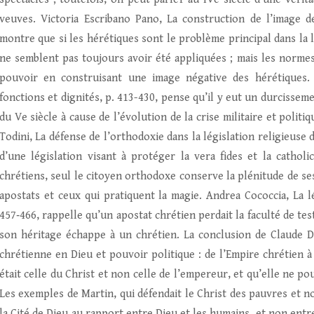
veuves. Victoria Escribano Pano, La construction de l’image 
montre que si les hérétiques sont le problème principal dans la l
ne semblent pas toujours avoir été appliquées ; mais les normes
pouvoir en construisant une image négative des hérétiques.
fonctions et dignités, p. 413-430, pense qu’il y eut un durcisseme
du Ve siècle à cause de l’évolution de la crise militaire et polit
Todini, La défense de l’orthodoxie dans la législation religieuse
d’une législation visant à protéger la vera fides et la catholic
chrétiens, seul le citoyen orthodoxe conserve la plénitude de ses 
apostats et ceux qui pratiquent la magie. Andrea Cococcia, La l
457‑466, rappelle qu’un apostat chrétien perdait la faculté de tes
son héritage échappe à un chrétien. La conclusion de Claude 
chrétienne en Dieu et pouvoir politique : de l’Empire chrétien à 
était celle du Christ et non celle de l’empereur, et qu’elle ne 
Les exemples de Martin, qui défendait le Christ des pauvres et no
la Cité de Dieu au rapport entre Dieu et les humains, et non entre l