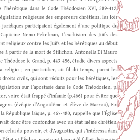
de l’hérétique dans le Code Théodosien XVI, 389-412,
égislation religieuse des empereurs chrétiens, les lois
 juridiques participaient également d’une politique du
 Capucine Nemo-Pekelman, L’exclusion des Juifs des
nt religieux contre les Juifs et les hérétiques au début
ique à partir de la mort de Stilichon. Antonella Di Mauro
 de Théodose le Grand, p. 443-456, étudie divers aspects
a religio ; en particulier, au fil du temps, parmi les
droits civils, qui sont réduits pour les hérétiques, les
égislation sur l’apostasie dans le Code Théodosien, p.
ter, voire était frappé d’infamie (p.466) pour éviter que
Dagens (évêque d’Angoulême et élève de Marrou), Foi
la République laïque, p. 467-480, rappelle que l’Église
pouvait donc être confondue avec un état même chrétien.
n celui du pouvoir, et d’Augustin, qui s’intéressa dans
’État et l’Église, montrent bien qu’il fallait distinguer