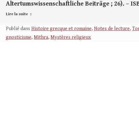
Altertumswissenschaftliche Beiträge ; 26). – ISB
Lire la suite
Publié dans
Histoire grecque et romaine
,
Notes de lecture
,
Tom
gnosticisme
,
Mithra
,
Mystères religieux