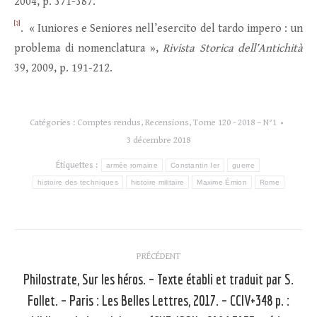
2004, p. 371-387.
[3]
. « Iuniores e Seniores nell’esercito del tardo impero : un
problema di nomenclatura »,
Rivista Storica dell’Antichità
39, 2009, p. 191-212.
Catégories :
Comptes rendus
,
Recensions
,
Tome 120 - 2018 – N°1
3 décembre 2018
Étiquettes :
armée romaine
Constantin Ier
guerre
histoire des techniques
histoire militaire
Maxime Émion
Rome
Navigation
PRÉCÉDENT
article
Philostrate, Sur les héros. – Texte établi et traduit par S.
Follet. – Paris : Les Belles Lettres, 2017. – CCIV+348 p. :
Article