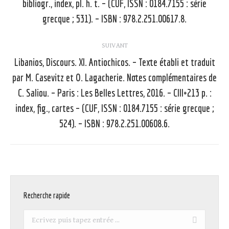
bibliogr., index, pl. h. t. – (CUF, ISSN : 0184.7155 : série
précédent
grecque ; 531). – ISBN : 978.2.251.00617.8.
:
SUIVANT
Libanios, Discours. XI. Antiochicos. – Texte établi et traduit
par M. Casevitz et O. Lagacherie. Notes complémentaires de
C. Saliou. – Paris : Les Belles Lettres, 2016. – CIII+213 p. :
Article
suivant
index, fig., cartes – (CUF, ISSN : 0184.7155 : série grecque ;
:
524). – ISBN : 978.2.251.00608.6.
Recherche rapide
Recherche