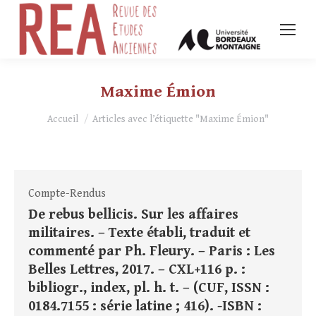
Maxime Émion
Vous êtes ici :
Accueil
Articles avec l’étiquette "Maxime Émion"
Compte-Rendus
De rebus bellicis. Sur les affaires
militaires. – Texte établi, traduit et
commenté par Ph. Fleury. – Paris : Les
Belles Lettres, 2017. – CXL+116 p. :
bibliogr., index, pl. h. t. – (CUF, ISSN :
0184.7155 : série latine ; 416). -ISBN :