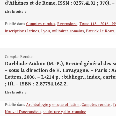
d’Athènes et de Rome, ISSN : 0257.4101 ; 370). –
Lire la suite
Publié dans
Comptes rendus
,
Recensions
,
Tome 118 - 2016 - N
inscriptions latines
,
Lyon
,
militaires romains
,
Patrick Le Roux
Compte-Rendus
Darblade-Audoin (M.-P.), Recueil général des sc
– sous la direction de H. Lavagagne. – Paris : A
Lettres, 2006. – L+214 p. : bibliogr., index, cart
; II). – ISBN : 2.87754.162.2.
Lire la suite
Publié dans
Archéologie grecque et latine
,
Comptes rendus
,
T
Nouvel Esperandieu
,
sculpture gallo-romaine