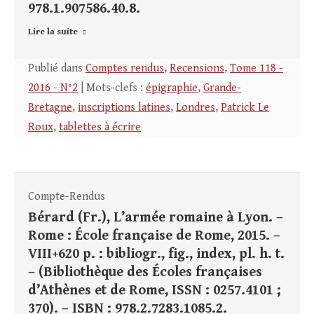
978.1.907586.40.8.
Lire la suite
Publié dans
Comptes rendus
,
Recensions
,
Tome 118 -
2016 - N°2
| Mots-clefs :
épigraphie
,
Grande-
Bretagne
,
inscriptions latines
,
Londres
,
Patrick Le
Roux
,
tablettes à écrire
Compte-Rendus
Bérard (Fr.), L’armée romaine à Lyon. –
Rome : École française de Rome, 2015. –
VIII+620 p. : bibliogr., fig., index, pl. h. t.
– (Bibliothèque des Écoles françaises
d’Athènes et de Rome, ISSN : 0257.4101 ;
370). – ISBN : 978.2.7283.1085.2.