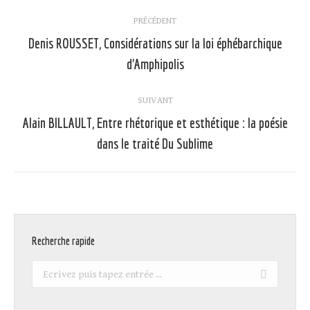
Navigation
PRÉCÉDENT
article
Denis ROUSSET, Considérations sur la loi éphébarchique
Article
d’Amphipolis
précédent
:
SUIVANT
Alain BILLAULT, Entre rhétorique et esthétique : la poésie
Article
dans le traité Du Sublime
suivant
:
Recherche rapide
Recherche
: