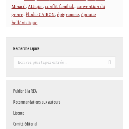
Minacô
,
Attique
,
conflit familial.
,
convention du
genre
,
Élodie CAIRON
,
épigramme
,
époque
hellénistique
Recherche rapide
Recherche
:
Publier à la REA
Recommandations aux auteurs
Licence
Comité éditorial