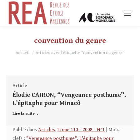
convention du genre
Vous êtes ici :
Accueil
Articles avec l’étiquette "convention du genre"
Article
Élodie CAIRON, “Vengeance posthume”.
L’épitaphe pour Minacô
Lire la suite
Publié dans
Articles
,
Tome 110 - 2008 - N°1
| Mots-
clefs :
"Vengeance posthume". L'épitaphe pour