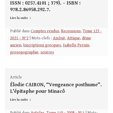
ISSN : 0257.4101 ; 379). – ISBN :
978.2.86958.292.7.
Lire la suite
Publié dans
Comptes rendus
,
Recensions
,
Tome 123 -
2021 – N°2
| Mots-clefs :
Aixônè
,
Attique
,
dème
ancien
,
Inscriptions grecques
,
Isabelle Pernin
,
prosopographie
,
sources
Article
Élodie CAIRON, “Vengeance posthume”.
L’épitaphe pour Minacô
Lire la suite
Publié dans
Articles
,
Tome 110 - 2008 - N°1
| Mots-