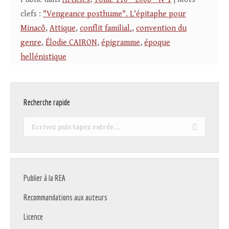
clefs :
"Vengeance posthume". L'épitaphe pour
Minacô
,
Attique
,
conflit familial.
,
convention du
genre
,
Élodie CAIRON
,
épigramme
,
époque
hellénistique
Recherche rapide
Recherche
:
Publier à la REA
Recommandations aux auteurs
Licence