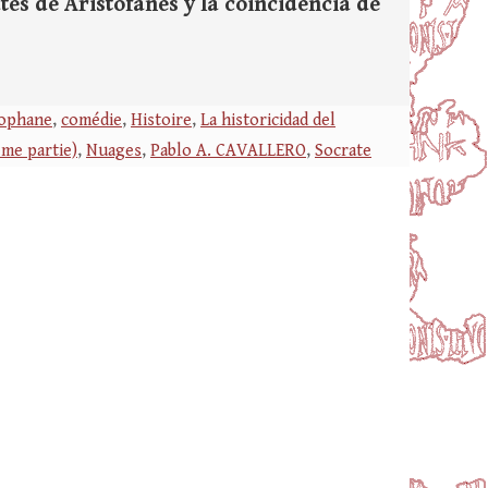
es de Aristófanes y la coincidencia de
tophane
,
comédie
,
Histoire
,
La historicidad del
ème partie)
,
Nuages
,
Pablo A. CAVALLERO
,
Socrate