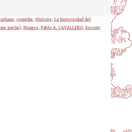
tophane
,
comédie
,
Histoire
,
La historicidad del
ème partie)
,
Nuages
,
Pablo A. CAVALLERO
,
Socrate