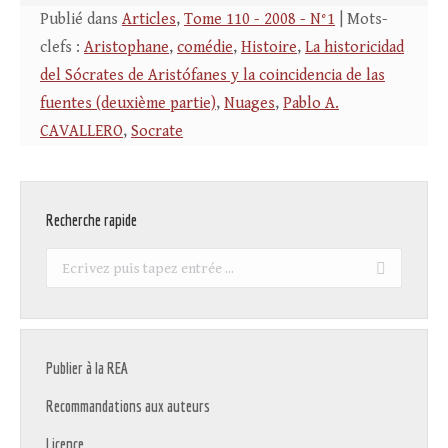
Publié dans
Articles
,
Tome 110 - 2008 - N°1
| Mots-
clefs :
Aristophane
,
comédie
,
Histoire
,
La historicidad
del Sócrates de Aristófanes y la coincidencia de las
fuentes (deuxième partie)
,
Nuages
,
Pablo A.
CAVALLERO
,
Socrate
Recherche rapide
Recherche
:
Publier à la REA
Recommandations aux auteurs
Licence