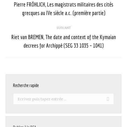
article
Pierre FRÖHLICH, Les magistrats militaires des cités
Article
grecques au IVe siècle a.c. (première partie)
précédent
:
SUIVANT
Riet van BREMEN, The date and context of the Kymaian
Article
decrees for Archippè (SEG 33 1035 – 1041)
suivant
:
Recherche rapide
Recherche
: