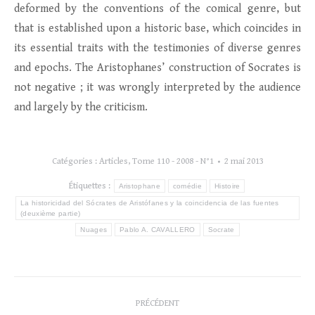
deformed by the conventions of the comical genre, but
that is established upon a historic base, which coincides in
its essential traits with the testimonies of diverse genres
and epochs. The Aristophanes’ construction of Socrates is
not negative ; it was wrongly interpreted by the audience
and largely by the criticism.
Catégories :
Articles
,
Tome 110 - 2008 - N°1
2 mai 2013
Étiquettes :
Aristophane
comédie
Histoire
La historicidad del Sócrates de Aristófanes y la coincidencia de las fuentes
(deuxième partie)
Nuages
Pablo A. CAVALLERO
Socrate
Navigation
PRÉCÉDENT