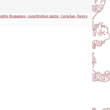
quités Romaines
,
constitution mixte
,
Coriolan
,
Denys