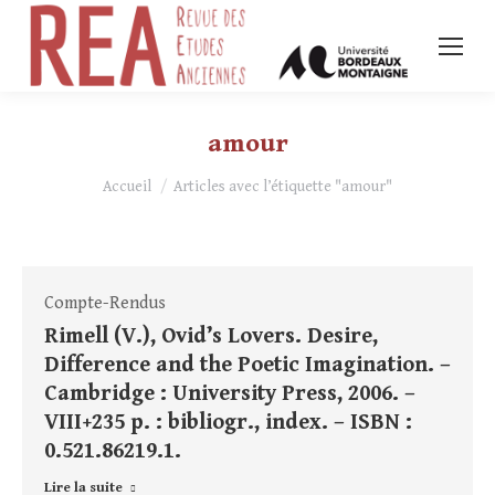
amour
Vous êtes ici :
Accueil
Articles avec l’étiquette "amour"
Compte-Rendus
Rimell (V.), Ovid’s Lovers. Desire,
Difference and the Poetic Imagination. –
Cambridge : University Press, 2006. –
VIII+235 p. : bibliogr., index. – ISBN :
0.521.86219.1.
Lire la suite