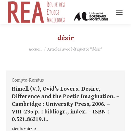
désir
Vous êtes ici :
Accueil
Articles avec l’étiquette "désir"
Compte-Rendus
Rimell (V.), Ovid’s Lovers. Desire,
Difference and the Poetic Imagination. –
Cambridge : University Press, 2006. –
VIII+235 p. : bibliogr., index. – ISBN :
0.521.86219.1.
Lire la suite