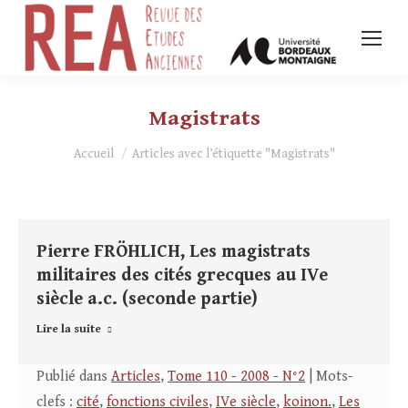
Magistrats
Vous êtes ici :
Accueil
Articles avec l’étiquette "Magistrats"
Pierre FRÖHLICH, Les magistrats
militaires des cités grecques au IVe
siècle a.c. (seconde partie)
Lire la suite
Publié dans
Articles
,
Tome 110 - 2008 - N°2
| Mots-
clefs :
cité
,
fonctions civiles
,
IVe siècle
,
koinon.
,
Les