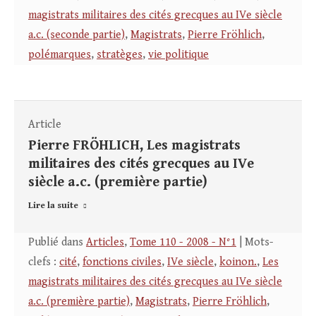
magistrats militaires des cités grecques au IVe siècle
a.c. (seconde partie)
,
Magistrats
,
Pierre Fröhlich
,
polémarques
,
stratèges
,
vie politique
Article
Pierre FRÖHLICH, Les magistrats
militaires des cités grecques au IVe
siècle a.c. (première partie)
Lire la suite
Publié dans
Articles
,
Tome 110 - 2008 - N°1
| Mots-
clefs :
cité
,
fonctions civiles
,
IVe siècle
,
koinon.
,
Les
magistrats militaires des cités grecques au IVe siècle
a.c. (première partie)
,
Magistrats
,
Pierre Fröhlich
,