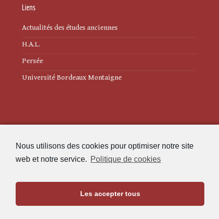
Liens
Actualités des études anciennes
H.A.L.
Persée
Université Bordeaux Montaigne
Mentions légales
Nous utilisons des cookies pour optimiser notre site
Politique de cookies (UE)
web et notre service.
Politique de cookies
Revue des Études Anciennes
Les accepter tous
Maison de l'Archéologie
Université Bordeaux Montaigne