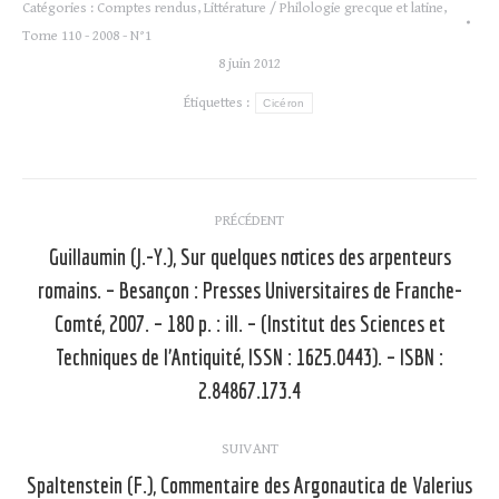
Catégories :
Comptes rendus
,
Littérature / Philologie grecque et latine
,
Tome 110 - 2008 - N°1
8 juin 2012
Étiquettes :
Cicéron
Navigation
PRÉCÉDENT
article
Guillaumin (J.-Y.), Sur quelques notices des arpenteurs
romains. – Besançon : Presses Universitaires de Franche-
Comté, 2007. – 180 p. : ill. – (Institut des Sciences et
Article
précédent
Techniques de l’Antiquité, ISSN : 1625.0443). – ISBN :
:
2.84867.173.4
SUIVANT
Spaltenstein (F.), Commentaire des Argonautica de Valerius