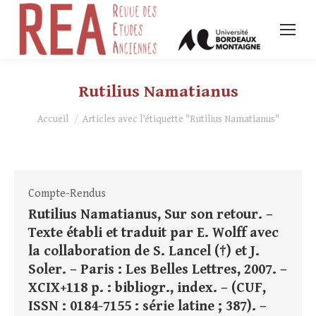
Rutilius Namatianus
Vous êtes ici :
Accueil
Articles avec l’étiquette "Rutilius Namatianus"
Compte-Rendus
Rutilius Namatianus, Sur son retour. –
Texte établi et traduit par E. Wolff avec
la collaboration de S. Lancel (†) et J.
Soler. – Paris : Les Belles Lettres, 2007. –
XCIX+118 p. : bibliogr., index. – (CUF,
ISSN : 0184-7155 : série latine ; 387). –