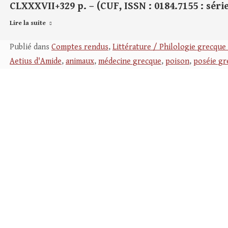
CLXXXVII+329 p. – (CUF, ISSN : 0184.7155 : série
Lire la suite
Publié dans
Comptes rendus
,
Littérature / Philologie grecque 
Aetius d'Amide
,
animaux
,
médecine grecque
,
poison
,
poséie gr