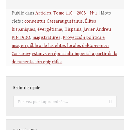
Publié dans
Articles
,
Tome 110 - 2008 - N°1
| Mots-
clefs :
conuentus Caesaraugustanus
,
Élites
hispaniques
,
évergétisme
,
Hispania
,
Javier Andreu
PINTADO
,
magistratures
,
Proyección política e
imagen pública de las elites locales delConventvs
Caesaravgvstanvs en época altoimperial a partir de la
documentación epigráfica
Recherche rapide
Recherche
: