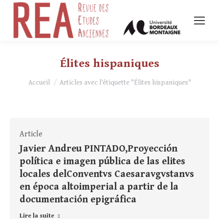
Élites hispaniques
Vous êtes ici :
Accueil
Articles avec l’étiquette "Élites hispaniques"
Article
Javier Andreu PINTADO,Proyección
política e imagen pública de las elites
locales delConventvs Caesaravgvstanvs
en época altoimperial a partir de la
documentación epigráfica
Lire la suite