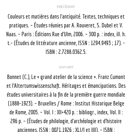
Navigation
PRÉCÉDENT
article
Couleurs et matières dans l’antiquité. Textes, techniques et
pratiques. – Études réunies par A. Rouveret, S. Dubel et V.
Naas. – Paris : Éditions Rue d’Ulm, 2006. – 300 p. : index, ill. h.
Article
précédent
t.- (Études de littérature ancienne, ISSN : 1294.9493 ; 17). -
:
ISBN : 2.7288.0362.5.
SUIVANT
Bonnet (C.), Le « grand atelier de la science ». Franz Cumont
et l’Altertumswissenschaft. Héritages et émancipations. Des
études universitaires à la fin de la première guerre mondiale
(1888-1923). – Bruxelles / Rome : Institut Historique Belge
Article
de Rome, 2005. – Vol. I : XII+420 p. : bibliogr., index, Vol. II :
suivant
296 p. – (Études de philologie, d’archéologie et d’histoire
:
anciennes, ISSN : 0071.1926 ; XLI/I et IIII). – ISBN :