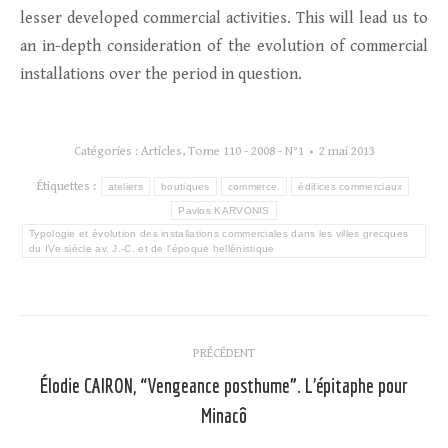
lesser developed commercial activities. This will lead us to
an in-depth consideration of the evolution of commercial
installations over the period in question.
Catégories :
Articles
,
Tome 110 - 2008 - N°1
2 mai 2013
Étiquettes :
ateliers
boutiques
commerce.
édifices commerciaux
Pavlos KARVONIS
Typologie et évolution des installations commerciales dans les villes grecques
du IVe siècle av. J.-C. et de l'époque hellénistique
Navigation
PRÉCÉDENT
article
Élodie CAIRON, “Vengeance posthume”. L’épitaphe pour
Article
Minacô
précédent