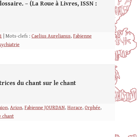
glossaire. – (La Roue à Livres, ISSN :
1
| Mots-clefs :
Caelius Aurelianus
,
Fabienne
sychiatrie
trices du chant sur le chant
ion
,
Arion
,
Fabienne JOURDAN
,
Horace
,
Orphée
,
e chant