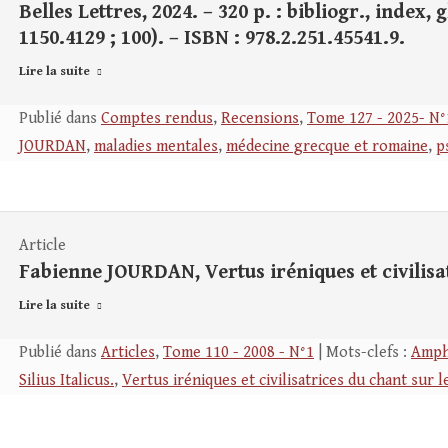
Belles Lettres, 2024. – 320 p. : bibliogr., index, 
1150.4129 ; 100). – ISBN : 978.2.251.45541.9.
Lire la suite
Publié dans
Comptes rendus
,
Recensions
,
Tome 127 - 2025- N°
JOURDAN
,
maladies mentales
,
médecine grecque et romaine
,
p
Article
Fabienne JOURDAN, Vertus iréniques et civilisa
Lire la suite
Publié dans
Articles
,
Tome 110 - 2008 - N°1
| Mots-clefs :
Amph
Silius Italicus.
,
Vertus iréniques et civilisatrices du chant sur l