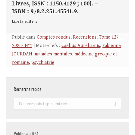
Livres, ISSN : 1150.4129 ; 100). –
ISBN : 978.2.251.45541.9.
Lire la suite
Publié dans
Comptes rendus
,
Recensions
,
Tome 127 -
2025- N°1
| Mots-clefs :
Caelius Aurelianus
,
Fabienne
JOURDAN
,
maladies mentales
,
médecine grecque et
romaine
,
psychiatrie
Recherche rapide
Recherche
:
Publier à la REA