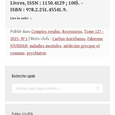
Livres, ISSN : 1150.4129 ; 100). –
ISBN : 978.2.251.45541.9.
Lire la suite
Publié dans
Comptes rendus
,
Recensions
,
Tome 127 -
2025- N°1
| Mots-clefs :
Caelius Aurelianus
,
Fabienne
JOURDAN
,
maladies mentales
,
médecine grecque et
romaine
,
psychiatrie
Recherche rapide
Recherche
:
Publier à la REA