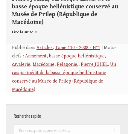
basse époque hellénistique conservé au
Musée de Prilep (République de
Macédoine)
Lire la suite
Publié dans
Articles
,
Tome 110 - 2008 - N°1
| Mots-
clefs :
Armement
,
basse époque hellénistique
,
cavalerie
,
Macédoine
,
Pélagonie.
,
Pierre JUHEL
,
Un
casque inédit de la basse époque hellénistique
conservé au Musée de Prilep (République de
Macédoine)
Recherche rapide
Recherche