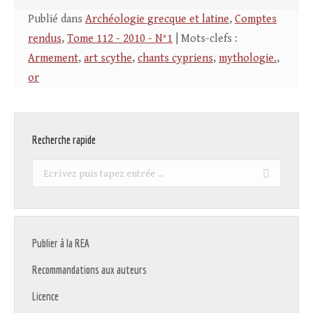
Publié dans
Archéologie grecque et latine
,
Comptes
rendus
,
Tome 112 - 2010 - N°1
| Mots-clefs :
Armement
,
art scythe
,
chants cypriens
,
mythologie.
,
or
Recherche rapide
Recherche
:
Publier à la REA
Recommandations aux auteurs
Licence