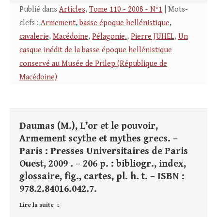
Publié dans
Articles
,
Tome 110 - 2008 - N°1
| Mots-
clefs :
Armement
,
basse époque hellénistique
,
cavalerie
,
Macédoine
,
Pélagonie.
,
Pierre JUHEL
,
Un
casque inédit de la basse époque hellénistique
conservé au Musée de Prilep (République de
Macédoine)
Daumas (M.), L’or et le pouvoir,
Armement scythe et mythes grecs. –
Paris : Presses Universitaires de Paris
Ouest, 2009 . – 206 p. : bibliogr., index,
glossaire, fig., cartes, pl. h. t. – ISBN :
978.2.84016.042.7.
Lire la suite