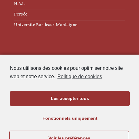
H.A.L.
Persée
Université Bordeaux Montaigne
Mentions légales
Nous utilisons des cookies pour optimiser notre site
Politique de cookies (UE)
web et notre service.
Politique de cookies
Revue des Études Anciennes
Les accepter tous
Maison de l'Archéologie
Université Bordeaux Montaigne
Fonctionnels uniquement
33607 Pessac Cedex
05.57.12.45.63
Voir les préférences