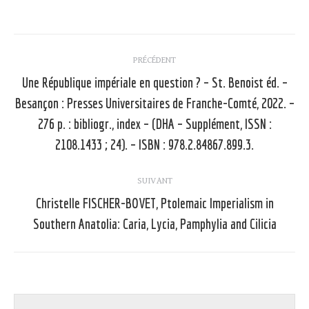
Navigation
PRÉCÉDENT
article
Une République impériale en question ? – St. Benoist éd. –
Besançon : Presses Universitaires de Franche-Comté, 2022. –
Article
276 p. : bibliogr., index – (DHA – Supplément, ISSN :
précédent
2108.1433 ; 24). – ISBN : 978.2.84867.899.3.
:
SUIVANT
Christelle FISCHER-BOVET, Ptolemaic Imperialism in
Article
Southern Anatolia: Caria, Lycia, Pamphylia and Cilicia
suivant
: