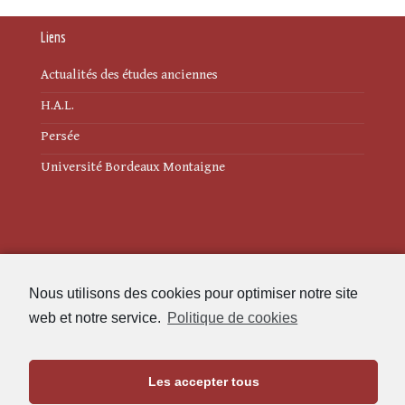
Liens
Actualités des études anciennes
H.A.L.
Persée
Université Bordeaux Montaigne
Mentions légales
Nous utilisons des cookies pour optimiser notre site
Politique de cookies (UE)
web et notre service.
Politique de cookies
Revue des Études Anciennes
Les accepter tous
Maison de l'Archéologie