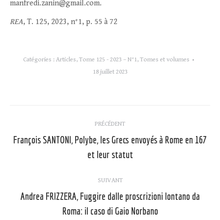
manfredi.zanin@gmail.com.
REA
, T. 125, 2023, n°1, p. 55 à 72
Catégories :
Articles
,
Tome 125 - 2023 – N°1
,
Tomes et volumes
18 juillet 2023
Navigation
PRÉCÉDENT
article
François SANTONI, Polybe, les Grecs envoyés à Rome en 167
Article
et leur statut
précédent
:
SUIVANT
Andrea FRIZZERA, Fuggire dalle proscrizioni lontano da
Article
Roma: il caso di Gaio Norbano
suivant