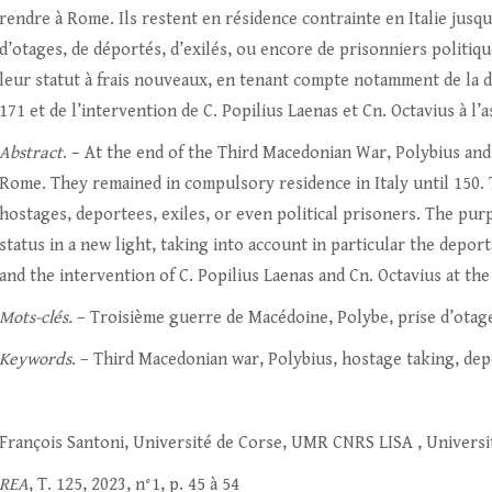
rendre à Rome. Ils restent en résidence contrainte en Italie jus
d’otages, de déportés, d’exilés, ou encore de prisonniers politique
leur statut à frais nouveaux, en tenant compte notamment de la 
171 et de l’intervention de C. Popilius Laenas et Cn. Octavius à l
Abstract
. – At the end of the Third Macedonian War, Polybius an
Rome. They remained in compulsory residence in Italy until 150.
hostages, deportees, exiles, or even political prisoners. The purp
status in a new light, taking into account in particular the depo
and the intervention of C. Popilius Laenas and Cn. Octavius at the
Mots-clés.
– Troisième guerre de Macédoine, Polybe, prise d’otage
Keywords
. – Third Macedonian war, Polybius, hostage taking, dep
François Santoni, Université de Corse, UMR CNRS LISA , Universi
REA
, T. 125, 2023, n°1, p. 45 à 54