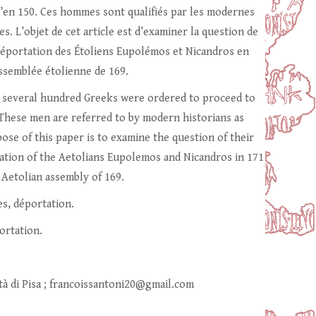
qu’en 150. Ces hommes sont qualifiés par les modernes
s. L’objet de cet article est d’examiner la question de
déportation des Étoliens Eupolémos et Nicandros en
’assemblée étolienne de 169.
d several hundred Greeks were ordered to proceed to
 These men are referred to by modern historians as
ose of this paper is to examine the question of their
rtation of the Aetolians Eupolemos and Nicandros in 171
 Aetolian assembly of 169.
s, déportation.
ortation.
tà di Pisa ; francoissantoni20@gmail.com