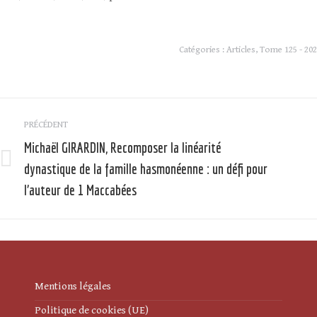
Catégories :
Articles
,
Tome 125 - 202
Navigation
PRÉCÉDENT
article
Michaël GIRARDIN, Recomposer la linéarité
dynastique de la famille hasmonéenne : un défi pour
Article
précédent
l’auteur de 1 Maccabées
:
:
Mentions légales
Politique de cookies (UE)