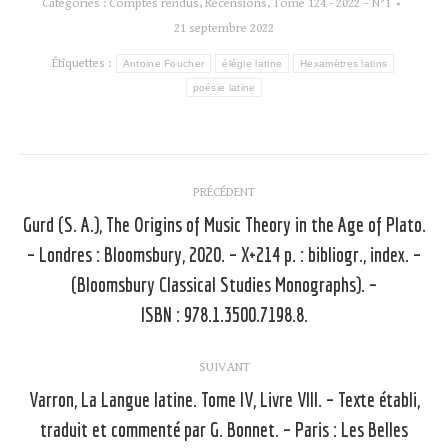
Catégories :
Comptes rendus
,
Recensions
,
Tome 124 - 2022 – N°1
21 septembre 2022
Étiquettes :
Antoine Foucher
élégie latine
Hexamètres latins
poésie latine
Navigation
PRÉCÉDENT
article
Gurd (S. A.), The Origins of Music Theory in the Age of Plato.
– Londres : Bloomsbury, 2020. – X+214 p. : bibliogr., index. –
Article
(Bloomsbury Classical Studies Monographs). –
précédent
ISBN : 978.1.3500.7198.8.
:
SUIVANT
Varron, La Langue latine. Tome IV, Livre VIII. – Texte établi,
traduit et commenté par G. Bonnet. – Paris : Les Belles
Article