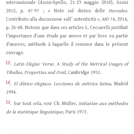
internazionale (Assisi‑Spello, 21-23 maggio 2010), Assisi
2012, p. 47-97 ; « Note sul distico delle
Heroides
.
Contributo alla discussione sull’ autenticità »,
MD
74, 2014,
p. 26-68. Notons que dans ces articles L. Ceccarelli justifiait
l’importance d’une étude par œuvre et par livre ou partie
d’œuvres, méthode à laquelle il renonce dans le présent
ouvrage.
[3]
.
Latin Elegiac Verse. A Study of the Metrical Usages of
Tibullus, Propertius and Ovid
, Cambridge 1951.
[4]
.
El dístico elegiaco. Lecciones de métrica latina
, Madrid
1994.
[5]
. Sur tout cela, voir Ch. Muller,
Initiation aux méthodes
de la statistique linguistique
, Paris 1973.