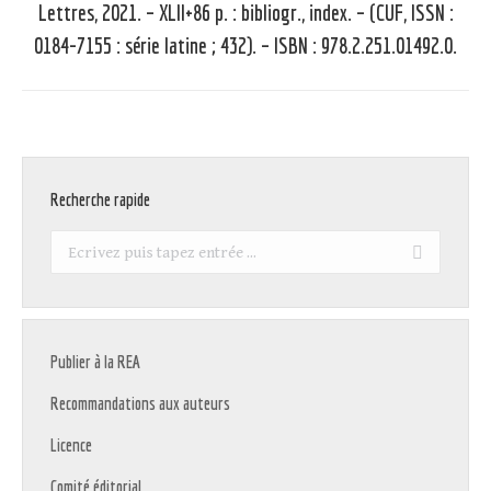
Lettres, 2021. – XLII+86 p. : bibliogr., index. – (CUF, ISSN :
suivant
0184-7155 : série latine ; 432). – ISBN : 978.2.251.01492.0.
:
Recherche rapide
Recherche
:
Publier à la REA
Recommandations aux auteurs
Licence
Comité éditorial