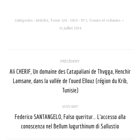
Catégories :
Articles
,
Tome 126 - 2024 – N°1
,
Tomes et volumes
15 juillet 2024
Navigation
PRÉCÉDENT
article
Ali CHERIF, Un domaine des Catapaliani de Thvgga, Henchir
Lamsane, dans la vallée de l’oued Ellouz (région du Krib,
Article
précédent
Tunisie)
:
SUIVANT
Federico SANTANGELO, Falso queritur… L’accesso alla
Article
conoscenza nel Bellum Iugurthinum di Sallustio
suivant
: