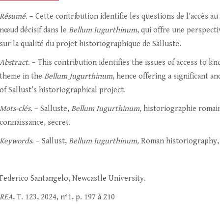
Résumé
. – Cette contribution identifie les questions de l’accès 
nœud décisif dans le
Bellum Iugurthinum
, qui offre une perspect
sur la qualité du projet historiographique de Salluste.
Abstract
. – This contribution identifies the issues of access to k
theme in the
Bellum Jugurthinum
, hence offering a significant a
of Sallust’s historiographical project.
Mots-clés.
– Salluste,
Bellum Iugurthinum,
historiographie romai
connaissance, secret.
Keywords
. – Sallust,
Bellum Iugurthinum,
Roman historiography,
Federico Santangelo, Newcastle University.
REA
, T. 123, 2024, n°1, p. 197 à 210