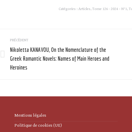
Catégories :
Articles
,
Tome 126 - 2024 – N°1
,
T
Navigation
PRÉCÉDENT
article
Nikoletta KANAVOU, On the Nomenclature of the
Greek Romantic Novels: Names of Main Heroes and
Article
précédent
Heroines
:
:
Mentions légales
Politique de cookies (UE)