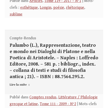
Publié dans
Articles
,
Tome 119 - 2017 – N°1
| Mots-
clefs :
esthétique
,
Longin
,
poésie
,
rhétorique
,
sublime
Compte-Rendus
Palumbo (L.), Rappresentazione, teatro
e mondo nei Dialoghi di Platone e nella
Poetica di Aristotele. – Naples : Loffredo
Editore, 2008. – 581 p. : bibliogr., index.
– collana di testi e studi di filosofia
antica ; 21). – ISBN : 88.7564.295.2.
Lire la suite
Publié dans
Comptes rendus
,
Littérature / Philologie
grecque et latine
,
Tome 111 - 2009 - N°2
| Mots-clefs