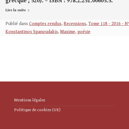
grecque ; 520). – ISBN : 978.2.251.00605.5.
Lire la suite
Publié dans
Comptes rendus
,
Recensions
,
Tome 118 - 2016 - N
Konstantinos Spanoudakis
,
Maxime
,
poésie
Mentions légales
Politique de cookies (UE)