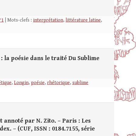
°1
| Mots-clefs :
interprétation
,
littérature latine
,
: la poésie dans le traité Du Sublime
étique
,
Longin
,
poésie
,
rhétorique
,
sublime
t annoté par N. Zito. – Paris : Les
ndex. – (CUF, ISSN : 0184.7155, série